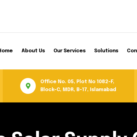
Home
About Us
Our Services
Solutions
Con
Office No. 05, Plot No 1082-F,
Block-C, MDR, B-17, Islamabad