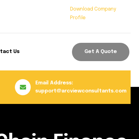
Download Company
Profile
tact Us
Get A Quote
Email Address:
support@arcviewconsultants.com